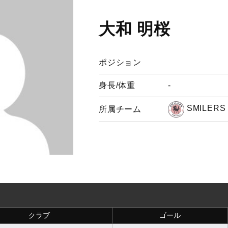
大和 明桜
ポジション
身長/体重
-
SMILERS
所属チーム
クラブ
ゴール