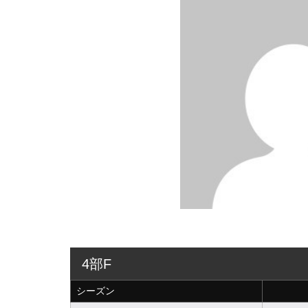
4部F
シーズン