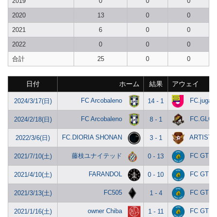
2019
0
0
0
2020
13
0
0
2021
6
0
0
2022
0
0
0
合計
25
0
0
日付
ホーム
結果
アウェイ
FC Arcobaleno
FC.jugar
2024/3/17(日)
14 - 1
FC Arcobaleno
FC.GLOR
2024/2/18(日)
8 - 1
FC.DIORIA SHONAN
ARTISTA
2022/3/6(日)
3 - 1
藤枝ユナイテッド
FC GTE
2021/7/10(土)
0 - 13
FARANDOL
FC GTE
2021/4/10(土)
0 - 10
FC505
FC GTE
2021/3/13(土)
1 - 4
owner Chiba
FC GTE
2021/1/16(土)
1 - 11