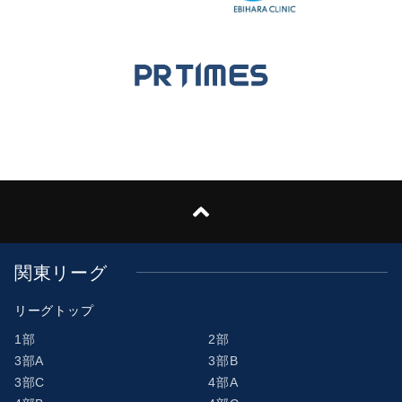
関東リーグ
リーグトップ
1部
2部
3部A
3部B
3部C
4部A