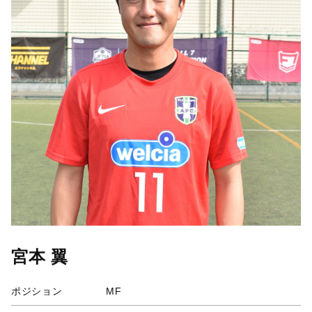
宮本 翼
ポジション
MF