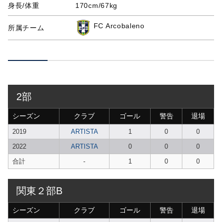
身長/体重
170cm/67kg
FC Arcobaleno
所属チーム
2部
シーズン
クラブ
ゴール
警告
退場
2019
ARTISTA
1
0
0
2022
ARTISTA
0
0
0
合計
-
1
0
0
関東２部B
シーズン
クラブ
ゴール
警告
退場