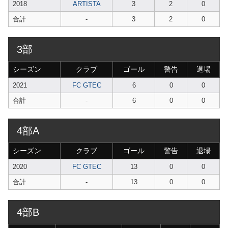
2018
ARTISTA
3
2
0
合計
-
3
2
0
3部
シーズン
クラブ
ゴール
警告
退場
2021
FC GTEC
6
0
0
合計
-
6
0
0
4部A
シーズン
クラブ
ゴール
警告
退場
2020
FC GTEC
13
0
0
合計
-
13
0
0
4部B