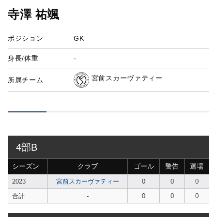
寺澤 祐颯
ポジション
GK
身長/体重
-
宮前スカーヴァティー
所属チーム
4部B
シーズン
クラブ
ゴール
警告
退場
2023
宮前スカーヴァティー
0
0
0
合計
-
0
0
0