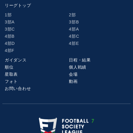
リーグトップ
1部
2部
3部A
3部B
3部C
4部A
4部B
4部C
4部D
4部E
4部F
ガイダンス
日程・結果
順位
個人戦績
星取表
会場
フォト
動画
お問い合わせ