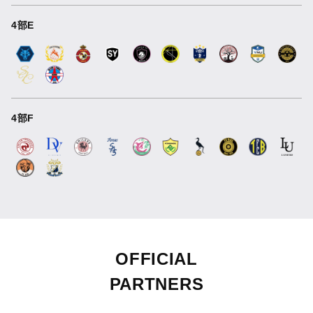
4部E
4部F
OFFICIAL
PARTNERS