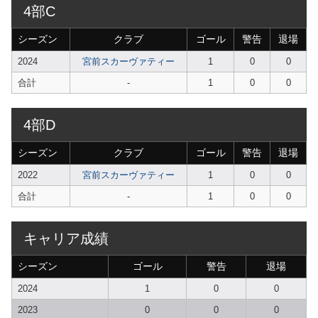
4部C
シーズン
クラブ
ゴール
警告
退場
2024
宮前スカーヴァティー
1
0
0
合計
-
1
0
0
4部D
シーズン
クラブ
ゴール
警告
退場
2022
宮前スカーヴァティー
1
0
0
合計
-
1
0
0
キャリア成績
シーズン
ゴール
警告
退場
2024
1
0
0
2023
0
0
0