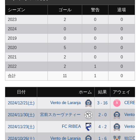
シーズン
ゴール
警告
退場
2023
2
0
0
2024
0
0
0
2019
0
0
0
2020
5
0
0
2021
2
0
0
2022
2
1
0
合計
11
1
0
日付
ホーム
結果
アウェイ
Vento de Laranja
CEREJE
2024/12/21(土)
3 - 16
宮前スカーヴァティー
Vento de
2024/11/30(土)
2 - 0
FC RIBEA
Vento de
2024/11/23(土)
4 - 2
Vento de Laranja
狛江City
2024/10/26(土)
1 - 6