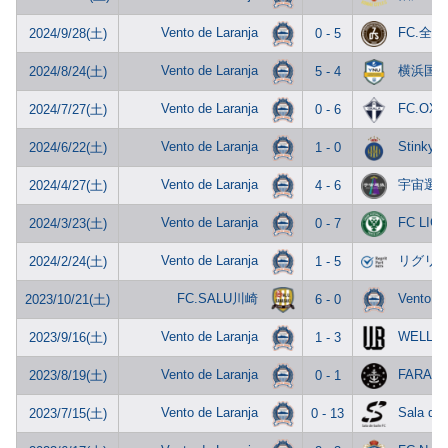
Vento de Laranja
FC.全力
2024/9/28(土)
0 - 5
Vento de Laranja
横浜国立
2024/8/24(土)
5 - 4
Vento de Laranja
FC.OXA
2024/7/27(土)
0 - 6
Vento de Laranja
Stinky G
2024/6/22(土)
1 - 0
Vento de Laranja
宇宙選
2024/4/27(土)
4 - 6
Vento de Laranja
FC LIG
2024/3/23(土)
0 - 7
Vento de Laranja
リグリ
2024/2/24(土)
1 - 5
FC.SALU川崎
Vento de
2023/10/21(土)
6 - 0
Vento de Laranja
WELL-B
2023/9/16(土)
1 - 3
Vento de Laranja
FARAN
2023/8/19(土)
0 - 1
Vento de Laranja
Sala de 
2023/7/15(土)
0 - 13