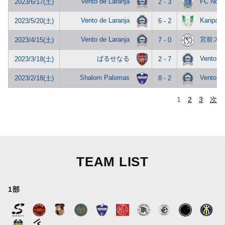
Vento de Laranja
FC No.1
2023/6/17(土)
2 - 3
Vento de Laranja
Kanpai O
2023/5/20(土)
6 - 2
Vento de Laranja
宮前ス
2023/4/15(土)
7 - 0
ばるせなる
Vento de
2023/3/18(土)
2 - 7
Shalom Palomas
Vento de
2023/2/18(土)
8 - 2
1
2
3
次
TEAM LIST
1部