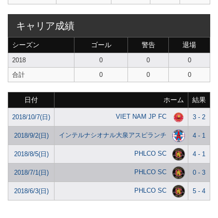
キャリア成績
シーズン
ゴール
警告
退場
2018
0
0
0
合計
0
0
0
日付
ホーム
結果
VIET NAM JP FC
2018/10/7(日)
3 - 2
インテルナシオナル大泉アスピランチ
2018/9/2(日)
4 - 1
PHLCO SC
2018/8/5(日)
4 - 1
PHLCO SC
2018/7/1(日)
0 - 3
PHLCO SC
2018/6/3(日)
5 - 4