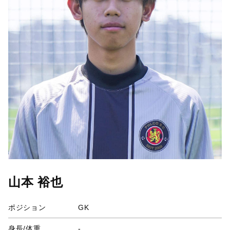
山本 裕也
ポジション
GK
身長/体重
-