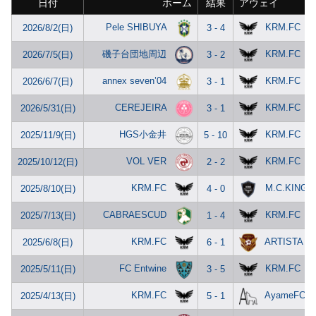
日付
ホーム
結果
アウェイ
Pele SHIBUYA
KRM.FC
2026/8/2(日)
3 - 4
磯子台団地周辺
KRM.FC
2026/7/5(日)
3 - 2
annex seven’04
KRM.FC
2026/6/7(日)
3 - 1
CEREJEIRA
KRM.FC
2026/5/31(日)
3 - 1
HGS小金井
KRM.FC
2025/11/9(日)
5 - 10
VOL VER
KRM.FC
2025/10/12(日)
2 - 2
KRM.FC
M.C.KING
2025/8/10(日)
4 - 0
CABRAESCUD
KRM.FC
2025/7/13(日)
1 - 4
KRM.FC
ARTISTA
2025/6/8(日)
6 - 1
FC Entwine
KRM.FC
2025/5/11(日)
3 - 5
KRM.FC
AyameFC
2025/4/13(日)
5 - 1