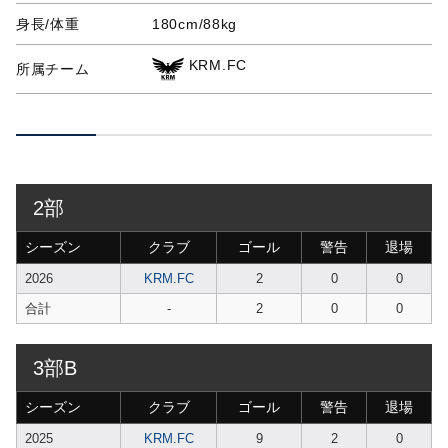
身長/体重
180cm/88kg
KRM.FC
所属チーム
2部
シーズン
クラブ
ゴール
警告
退場
2026
KRM.FC
2
0
0
合計
-
2
0
0
3部B
シーズン
クラブ
ゴール
警告
退場
2025
KRM.FC
9
2
0