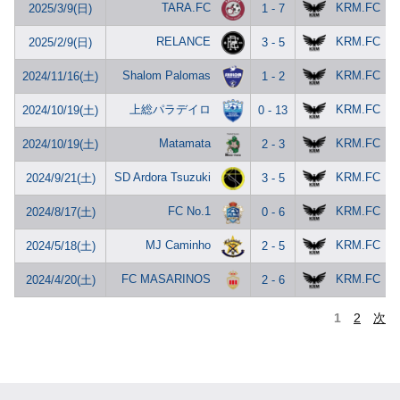
TARA.FC
KRM.FC
2025/3/9(日)
1 - 7
RELANCE
KRM.FC
2025/2/9(日)
3 - 5
Shalom Palomas
KRM.FC
2024/11/16(土)
1 - 2
上総パラデイロ
KRM.FC
2024/10/19(土)
0 - 13
Matamata
KRM.FC
2024/10/19(土)
2 - 3
SD Ardora Tsuzuki
KRM.FC
2024/9/21(土)
3 - 5
FC No.1
KRM.FC
2024/8/17(土)
0 - 6
MJ Caminho
KRM.FC
2024/5/18(土)
2 - 5
FC MASARINOS
KRM.FC
2024/4/20(土)
2 - 6
1
2
次