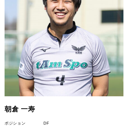
朝倉 一寿
ポジション
DF