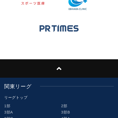
関東リーグ
リーグトップ
1部
2部
3部A
3部B