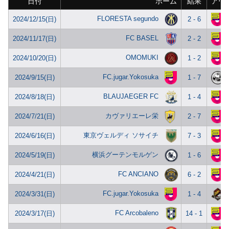
日付
ホーム
結果
アウ
FLORESTA segundo
2024/12/15(日)
2 - 6
FC BASEL
2024/11/17(日)
2 - 2
OMOMUKI
2024/10/20(日)
1 - 2
FC.jugar.Yokosuka
2024/9/15(日)
1 - 7
BLAUJAEGER FC
2024/8/18(日)
1 - 4
カヴァリエーレ栄
2024/7/21(日)
2 - 7
東京ヴェルディ ソサイチ
2024/6/16(日)
7 - 3
横浜グーテンモルゲン
2024/5/19(日)
1 - 6
FC ANCIANO
2024/4/21(日)
6 - 2
FC.jugar.Yokosuka
2024/3/31(日)
1 - 4
FC Arcobaleno
2024/3/17(日)
14 - 1