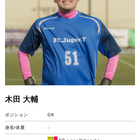
木田 大輔
ポジション
GK
身長/体重
-