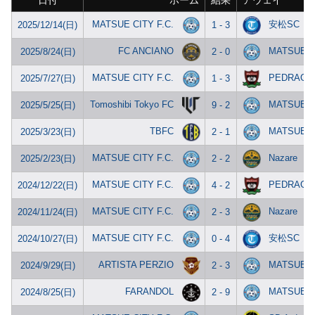
日付
ホーム
結果
アウェイ
MATSUE CITY F.C.
安松SC
2025/12/14(日)
1 - 3
FC ANCIANO
MATSUE CI
2025/8/24(日)
2 - 0
MATSUE CITY F.C.
PEDRAGR
2025/7/27(日)
1 - 3
Tomoshibi Tokyo FC
MATSUE CI
2025/5/25(日)
9 - 2
TBFC
MATSUE CI
2025/3/23(日)
2 - 1
MATSUE CITY F.C.
Nazare
2025/2/23(日)
2 - 2
MATSUE CITY F.C.
PEDRAGR
2024/12/22(日)
4 - 2
MATSUE CITY F.C.
Nazare
2024/11/24(日)
2 - 3
MATSUE CITY F.C.
安松SC
2024/10/27(日)
0 - 4
ARTISTA PERZIO
MATSUE CI
2024/9/29(日)
2 - 3
FARANDOL
MATSUE CI
2024/8/25(日)
2 - 9