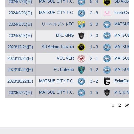
MATSUE CITY F.C.
SD Ardora 
2024/7/28(日)
5 - 4
MATSUE CITY F.C.
fuerteCreen
2024/6/23(日)
2 - 8
リーベルプントFC
MATSUE CI
2024/3/31(日)
3 - 0
M.C.KING
MATSUE CI
2024/3/24(日)
7 - 0
SD Ardora Tsuzuki
MATSUE CI
2023/12/24(日)
1 - 3
VOL VER
MATSUE CI
2023/11/26(日)
2 - 1
FC Entwine
MATSUE CI
2023/10/29(日)
1 - 2
MATSUE CITY F.C.
EclatGlanz
2023/10/22(日)
3 - 2
MATSUE CITY F.C.
M.C.KING
2023/8/27(日)
1 - 5
1
2
次