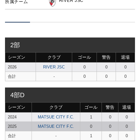
RIVER JSC
所属チーム
2部
シーズン
クラブ
ゴール
警告
退場
2026
RIVER JSC
0
0
0
合計
-
0
0
0
4部D
シーズン
クラブ
ゴール
警告
退場
2024
MATSUE CITY F.C.
1
0
0
2025
MATSUE CITY F.C.
0
0
0
合計
-
1
0
0