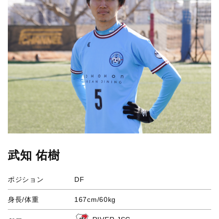
武知 佑樹
ポジション
DF
身長/体重
167cm/60kg