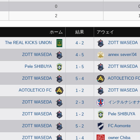
0
2
ホーム
結果
アウェイ
The REAL KICKS UNION
ZOTT WASEDA
4 - 2
ZOTT WASEDA
annex seven’04
4 - 5
Pele SHIBUYA
ZOTT WASEDA
1 - 5
ZOTT WASEDA
AOTOLETICO F
5 - 4
AOTOLETICO FC
ZOTT WASEDA
1 - 2
ZOTT WASEDA
インテルナシオ
2 - 3
ZOTT WASEDA
Pele SHIBUYA
1 - 2
ZOTT WASEDA
FC Aomonte
5 - 2
ZOTT WASEDA
owner Chiba
1 - 4