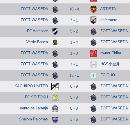
ZOTT WASEDA
ARTISTA
10 - 4
ZOTT WASEDA
enfermera
7 - 1
FC Aomonte
ZOTT WASEDA
5 - 2
Verde Banca
ZOTT WASEDA
1 - 4
ZOTT WASEDA
owner Chiba
1 - 3
ZOTT WASEDA
HGS小金井
7 - 1
ZOTT WASEDA
FC OUO
13 - 1
KACHIIRO UNITED
ZOTT WASEDA
6 - 9
FC SEITOKU
ZOTT WASEDA
5 - 8
Vento de Laranja
ZOTT WASEDA
0 - 8
Shalom Palomas
ZOTT WASEDA
3 - 6