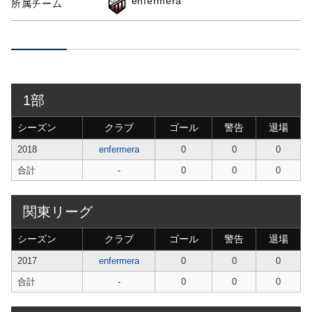
enfermera
所属チーム
1部
シーズン
クラブ
ゴール
警告
退場
2018
enfermera
0
0
0
合計
-
0
0
0
関東リーグ
シーズン
クラブ
ゴール
警告
退場
2017
enfermera
0
0
0
合計
-
0
0
0