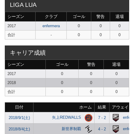
LIGA LUA
シーズン
クラブ
ゴール
警告
退場
2017
enfermera
0
0
0
合計
-
0
0
0
キャリア成績
シーズン
ゴール
警告
退場
2017
0
0
0
2018
0
0
0
合計
0
0
0
日付
ホーム
結果
アウェイ
矢上REDWALLS
enfer
2018/9/1(土)
7 - 2
新世界制覇
enfer
2018/8/4(土)
4 - 2