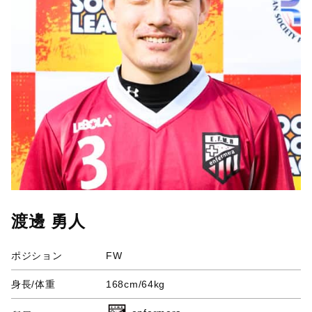
渡邊 勇人
ポジション
FW
身長/体重
168cm/64kg