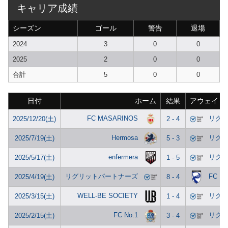
キャリア成績
シーズン
ゴール
警告
退場
2024
3
0
0
2025
2
0
0
合計
5
0
0
日付
ホーム
結果
アウェイ
FC MASARINOS
リグ
2025/12/20(土)
2 - 4
Hermosa
リグ
2025/7/19(土)
5 - 3
enfermera
リグ
2025/5/17(土)
1 - 5
リグリットパートナーズ
FC RI
2025/4/19(土)
8 - 4
WELL-BE SOCIETY
リグ
2025/3/15(土)
1 - 4
FC No.1
リグ
2025/2/15(土)
3 - 4