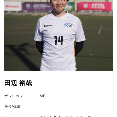
田辺 裕哉
ポジション
MF
身長/体重
-