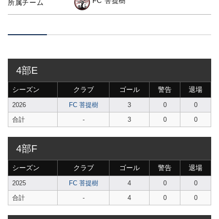
FC 菩提樹
所属チーム
4部E
シーズン
クラブ
ゴール
警告
退場
2026
FC 菩提樹
3
0
0
合計
-
3
0
0
4部F
シーズン
クラブ
ゴール
警告
退場
2025
FC 菩提樹
4
0
0
合計
-
4
0
0