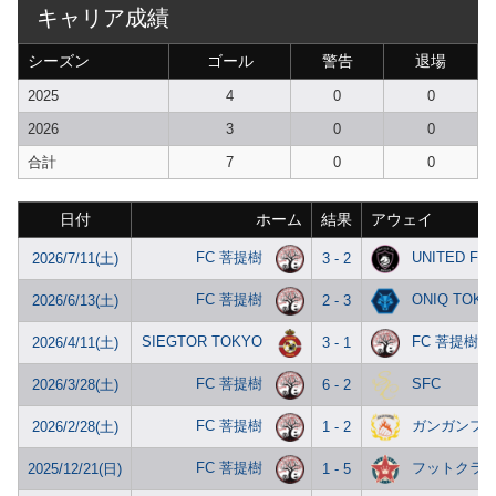
キャリア成績
シーズン
ゴール
警告
退場
2025
4
0
0
2026
3
0
0
合計
7
0
0
日付
ホーム
結果
アウェイ
FC 菩提樹
UNITED FC
2026/7/11(土)
3 - 2
FC 菩提樹
ONIQ TOKY
2026/6/13(土)
2 - 3
SIEGTOR TOKYO
FC 菩提樹
2026/4/11(土)
3 - 1
FC 菩提樹
SFC
2026/3/28(土)
6 - 2
FC 菩提樹
ガンガンフ
2026/2/28(土)
1 - 2
FC 菩提樹
フットクラ
2025/12/21(日)
1 - 5