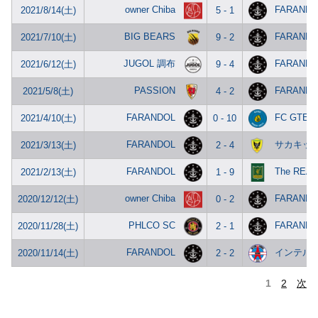
owner Chiba
FARANDO
2021/8/14(土)
5 - 1
BIG BEARS
FARANDO
2021/7/10(土)
9 - 2
JUGOL 調布
FARANDO
2021/6/12(土)
9 - 4
PASSION
FARANDO
2021/5/8(土)
4 - 2
FARANDOL
FC GTEC
2021/4/10(土)
0 - 10
FARANDOL
サカキッ
2021/3/13(土)
2 - 4
FARANDOL
The REAL
2021/2/13(土)
1 - 9
owner Chiba
FARANDO
2020/12/12(土)
0 - 2
PHLCO SC
FARANDO
2020/11/28(土)
2 - 1
FARANDOL
インテル
2020/11/14(土)
2 - 2
1
2
次