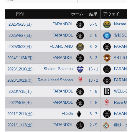
日付
ホーム
結果
アウェイ
FARANDOL
Nazare
2025/5/25(日)
6 - 5
FARANDOL
安松SC
2025/4/27(日)
2 - 8
FC ANCIANO
FARANDO
2025/3/23(日)
6 - 3
FARANDOL
ARTISTA 
2024/11/24(日)
6 - 3
Shalom Palomas
FARANDO
2023/12/16(土)
13 - 1
Reve United Shonan
FARANDO
2023/10/21(土)
13 - 2
FARANDOL
WELL-BE
2023/7/15(土)
4 - 9
FARANDOL
Reve Unit
2022/4/16(土)
2 - 5
FC505
FARANDO
2021/12/11(土)
3 - 7
FARANDOL
藤枝ユナ
2021/11/13(土)
2 - 5