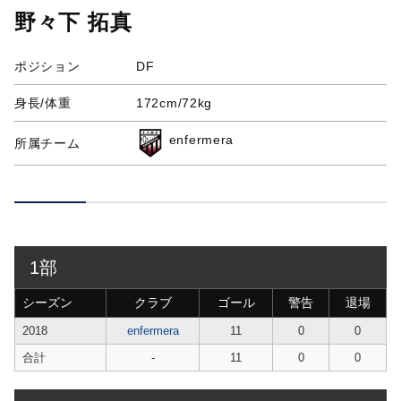
野々下 拓真
ポジション
DF
身長/体重
172cm/72kg
enfermera
所属チーム
1部
シーズン
クラブ
ゴール
警告
退場
2018
enfermera
11
0
0
合計
-
11
0
0