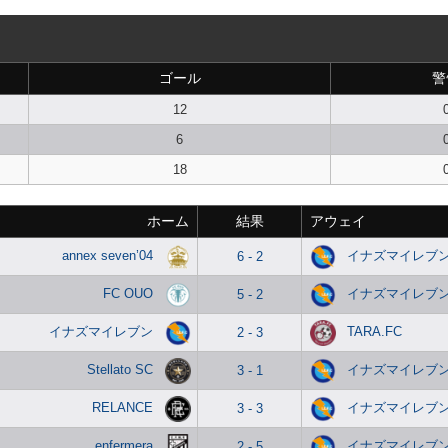
ゴール
警
12
6
18
ホーム
結果
アウェイ
annex seven’04
イナズマイレブ
6 - 2
FC OUO
イナズマイレブ
5 - 2
イナズマイレブン
TARA.FC
2 - 3
Stellato SC
イナズマイレブ
3 - 1
RELANCE
イナズマイレブ
3 - 3
enfermera
イナズマイレブ
2 - 5