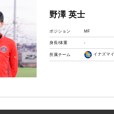
野澤 英士
ポジション
MF
身長/体重
-
イナズマ
所属チーム