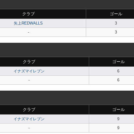
クラブ
ゴール
矢上REDWALLS
3
-
3
クラブ
ゴール
イナズマイレブン
6
-
6
クラブ
ゴール
イナズマイレブン
9
-
9