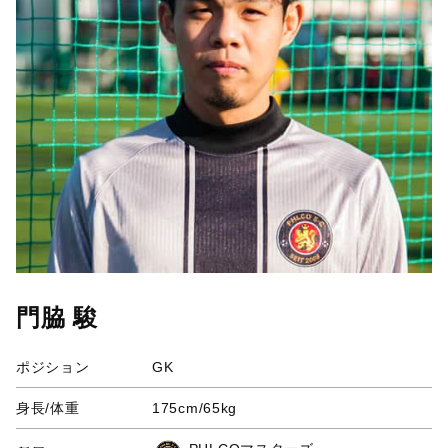
門脇 駿
ポジション
GK
身長/体重
175cm/65kg