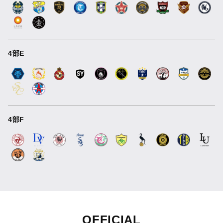
4部E
4部F
OFFICIAL