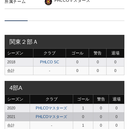
PHLCOマスターズ
所属チーム
関東２部Ａ
シーズン
クラブ
ゴール
警告
退場
2018
PHLCO SC
0
0
0
合計
-
0
0
0
4部A
シーズン
クラブ
ゴール
警告
退場
2020
PHLCOマスターズ
1
0
0
2021
PHLCOマスターズ
0
0
0
合計
-
1
0
0