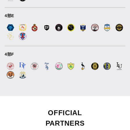
4部E
4部F
OFFICIAL
PARTNERS