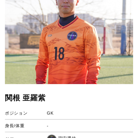
関根 亜羅紫
ポジション
GK
身長/体重
-