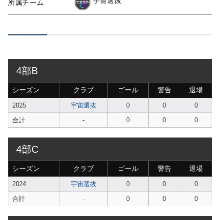
宇宙選抜
所属チーム
4部B
シーズン
クラブ
ゴール
警告
退場
2025
宇宙選抜
0
0
0
合計
-
0
0
0
4部C
シーズン
クラブ
ゴール
警告
退場
2024
宇宙選抜
0
0
0
合計
-
0
0
0