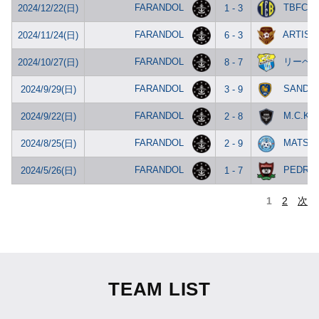
FARANDOL
TBFC
2024/12/22(日)
1 - 3
FARANDOL
ARTIST
2024/11/24(日)
6 - 3
FARANDOL
リーベル
2024/10/27(日)
8 - 7
FARANDOL
SANDY’
2024/9/29(日)
3 - 9
FARANDOL
M.C.KI
2024/9/22(日)
2 - 8
FARANDOL
MATSUE
2024/8/25(日)
2 - 9
FARANDOL
PEDRA
2024/5/26(日)
1 - 7
1
2
次
TEAM LIST