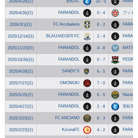
安松SC
FARAN
2026/6/28(日)
10 - 0
FARANDOL
フット
2026/4/26(日)
0 - 4
FC Arcobaleno
FARAN
2026/3/1(日)
8 - 2
BLAUJAEGER FC
FARAN
2025/12/14(日)
2 - 4
FARANDOL
MATSUE
2025/11/23(日)
4 - 8
FARANDOL
PEDRA
2025/10/26(日)
0 - 7
SANDY’S
FARAN
2025/9/28(日)
6 - 5
OMOMUKI
FARAN
2025/7/27(日)
7 - 0
FARANDOL
Nazare
2025/5/25(日)
6 - 5
FARANDOL
安松SC
2025/4/27(日)
2 - 8
FC ANCIANO
FARAN
2025/3/23(日)
6 - 3
KizunaFC
FARAN
2025/2/23(日)
4 - 2