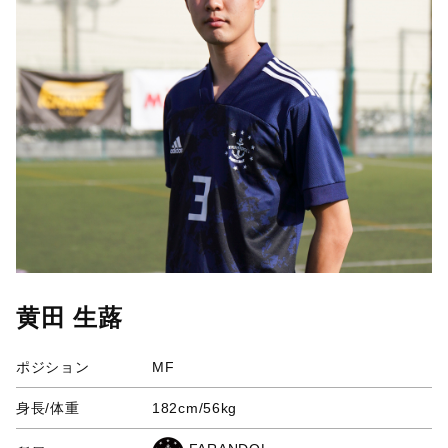
黄田 生蕗
ポジション
MF
身長/体重
182cm/56kg