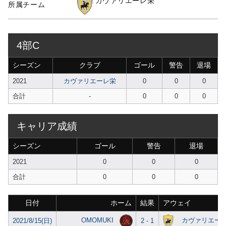
カヴァリエーレ栄
所属チーム
4部C
シーズン
クラブ
ゴール
警告
退場
2021
カヴァリエーレ栄
0
0
0
合計
-
0
0
0
キャリア成績
シーズン
ゴール
警告
退場
2021
0
0
0
合計
0
0
0
日付
ホーム
結果
アウェイ
OMOMUKI
カヴァリエー
2021/8/15(日)
2 - 1