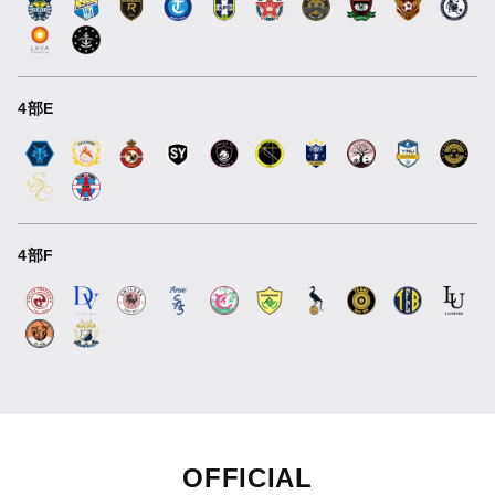
4部E
4部F
OFFICIAL