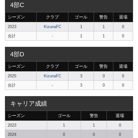
4部C
シーズン
クラブ
ゴール
警告
退場
2023
KizunaFC
1
1
0
合計
-
1
1
0
4部D
シーズン
クラブ
ゴール
警告
退場
2025
KizunaFC
3
0
0
合計
-
3
0
0
キャリア成績
シーズン
ゴール
警告
退場
2023
1
1
0
2024
0
0
0