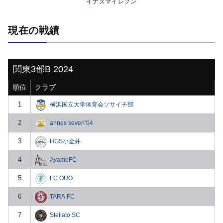
イナズマイレブン
現在の戦績
関東3部B 2024
順位
クラブ
1
横浜国立大学体育会ソサイチ部
2
annex seven’04
3
HGS小金井
4
AyameFC
5
FC OUO
6
TARA.FC
7
Stellato SC