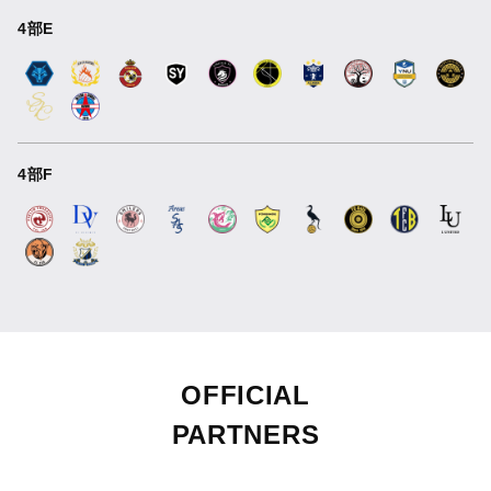
4部E
4部F
OFFICIAL
PARTNERS