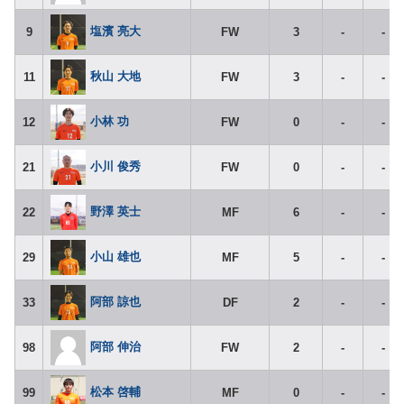
塩濱 亮大
9
FW
3
-
-
秋山 大地
11
FW
3
-
-
小林 功
12
FW
0
-
-
小川 俊秀
21
FW
0
-
-
野澤 英士
22
MF
6
-
-
小山 雄也
29
MF
5
-
-
阿部 諒也
33
DF
2
-
-
阿部 伸治
98
FW
2
-
-
松本 啓輔
99
MF
0
-
-