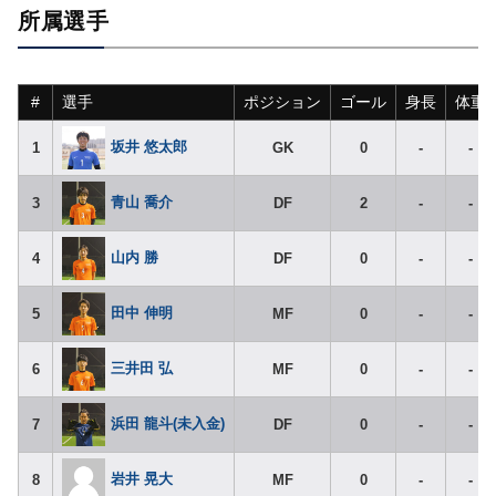
所属選手
#
選手
ポジション
ゴール
身長
体重
坂井 悠太郎
1
GK
0
-
-
青山 喬介
3
DF
2
-
-
山内 勝
4
DF
0
-
-
田中 伸明
5
MF
0
-
-
三井田 弘
6
MF
0
-
-
浜田 龍斗(未入金)
7
DF
0
-
-
岩井 晃大
8
MF
0
-
-