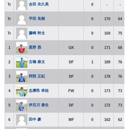
合田 衣久美
Tr
0
-
-
平田 良樹
Tr
0
170
64
藤崎 幹太
Tr
0
169
75
星野 昴
1
GK
0
171
68
古橋 麻太
2
DF
1
189
76
阿部 正紀
3
DF
0
178
76
志摩邑 幸祐
4
FW
0
173
73
伊豆川 泰生
5
DF
0
172
73
田中 豪
6
MF
0
162
62