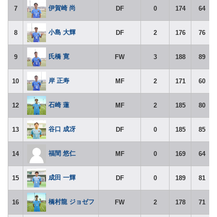
伊賀崎 尚
7
DF
0
174
64
小島 大輝
8
DF
2
176
76
氏橋 寛
9
FW
3
188
89
岸 正寿
10
MF
2
171
60
石崎 蓮
12
MF
2
185
80
谷口 成冴
13
DF
0
185
85
福間 悠仁
14
MF
0
169
64
成田 一輝
15
DF
0
189
81
橋村龍 ジョゼフ
16
FW
2
178
71