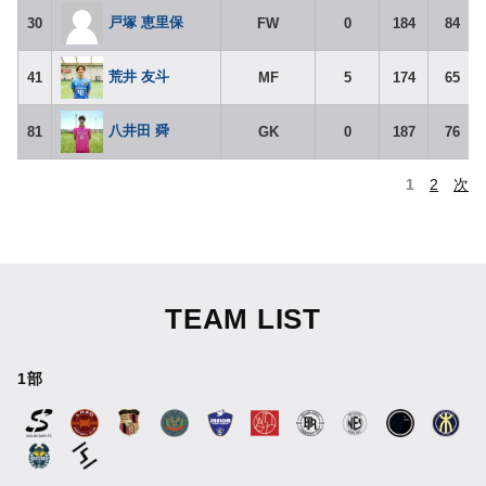
戸塚 恵里保
30
FW
0
184
84
荒井 友斗
41
MF
5
174
65
八井田 舜
81
GK
0
187
76
1
2
次
TEAM LIST
1部