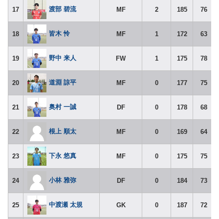
渡部 碧流
17
MF
2
185
76
皆木 怜
18
MF
1
172
63
野中 来人
19
FW
1
175
78
道淵 諒平
20
MF
0
177
75
奥村 一誠
21
DF
0
178
68
根上 順太
22
MF
0
169
64
下永 悠真
23
MF
0
175
75
小林 雅弥
24
DF
0
184
73
中渡瀬 太規
25
GK
0
187
72