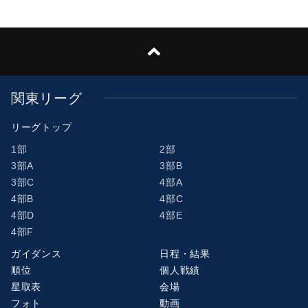
関東リーグ
リーグトップ
1部
2部
3部A
3部B
3部C
4部A
4部B
4部C
4部D
4部E
4部F
ガイダンス
日程・結果
順位
個人戦績
星取表
会場
フォト
動画