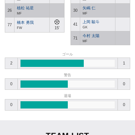
植松 祐星
矢嶋 仁
26
30
MF
MF
上岡 駿斗
橋本 勇我
41
77
GK
15'
FW
今村 太陽
71
MF
ゴール
2
1
警告
0
0
退場
0
0