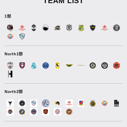
TEAM LIST
1部
North1部
North2部