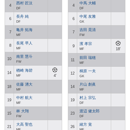
西村 匠汰
中馬 大輔
4
4
DF
DF
長舟 純
中尾 友雅
6
6
DF
GK
亀井 拓海
吉田 晃清
7
7
MF
FW
長尾 早人
濱 孝宗
8
9
MF
18'
MF
南里 慧斗
前田 瑞穂
10
11
FW
MF
楢崎 海碧
桐原 一夫
14
12
4'
MF
GK
佐藤 湧大
片山 創眞
18
14
MF
MF
中村 航大
村上 宗弘
19
19
MF
DF
林 大翔
渡辺 健太郎
15
23
FW
DF
大高 聖也
緒方 覚
21
26
MF
MF