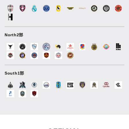
North2部
South1部