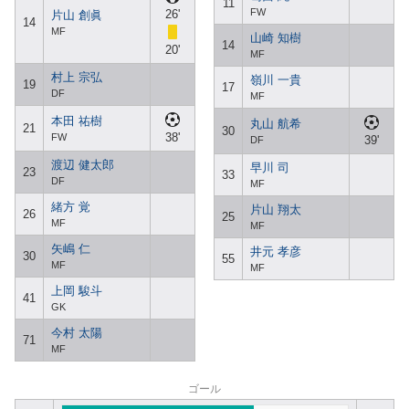
11
FW
26'
片山 創眞
14
MF
山崎 知樹
14
20'
MF
村上 宗弘
嶺川 一貴
19
17
DF
MF
本田 祐樹
丸山 航希
21
30
38'
FW
39'
DF
渡辺 健太郎
早川 司
23
33
DF
MF
緒方 覚
片山 翔太
26
25
MF
MF
矢嶋 仁
井元 孝彦
30
55
MF
MF
上岡 駿斗
41
GK
今村 太陽
71
MF
ゴール