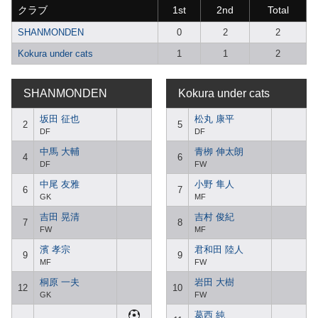
クラブ
1st
2nd
Total
SHANMONDEN
0
2
2
Kokura under cats
1
1
2
SHANMONDEN
Kokura under cats
坂田 征也
松丸 康平
2
5
DF
DF
中馬 大輔
青栁 伸太朗
4
6
DF
FW
中尾 友雅
小野 隼人
6
7
GK
MF
吉田 晃清
吉村 俊紀
7
8
FW
MF
濱 孝宗
君和田 陸人
9
9
MF
FW
桐原 一夫
岩田 大樹
12
10
GK
FW
葛西 純