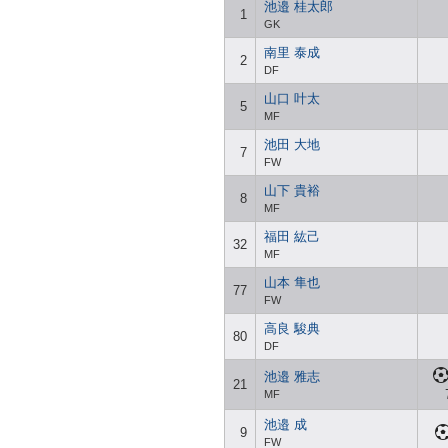
池邉 桂太郎
1
GK
南里 泰成
2
DF
山口 叶太
5
MF
池田 大地
7
FW
山下 貴裕
8
MF
福田 紘己
32
MF
山本 隼也
77
FW
高良 駿典
80
DF
池邉 雅志
21
MF
池邉 成
9
FW