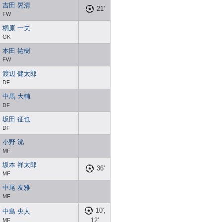
吉田 晃清
21'
FW
桐原 一夫
GK
本田 祐樹
FW
渡辺 健太郎
DF
中馬 大輔
DF
坂田 征也
DF
小野 洸
MF
坂本 祥太郎
36'
MF
中尾 友雅
MF
10',
中島 央人
12'
MF