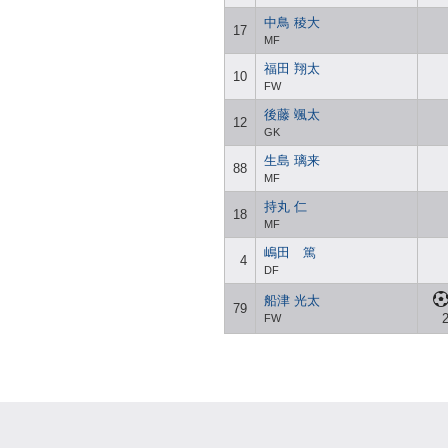
中鳥 稜大
17
MF
福田 翔太
10
FW
後藤 颯太
12
GK
生島 璃来
88
MF
持丸 仁
18
MF
嶋田 篤
4
DF
船津 光太
79
2
FW