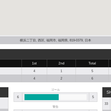
横浜二丁目, 西区, 福岡市, 福岡県, 819-0379, 日本
1st
2nd
Total
4
1
5
4
2
6
ゴール
S
6
5
33
警告