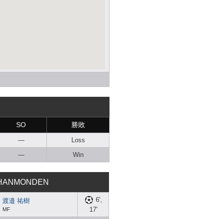
SO
勝敗
—
Loss
—
Win
HANMONDEN
6',
渡邉 祐樹
17'
MF