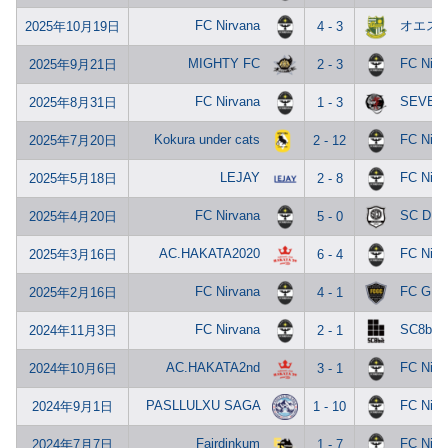
FC Nirvana
オエス
2025年10月19日
4 - 3
MIGHTY FC
FC Nirv
2025年9月21日
2 - 3
FC Nirvana
SEVEN d
2025年8月31日
1 - 3
Kokura under cats
FC Nirv
2025年7月20日
2 - 12
LEJAY
FC Nirv
2025年5月18日
2 - 8
FC Nirvana
SC DIV
2025年4月20日
5 - 0
AC.HAKATA2020
FC Nirv
2025年3月16日
6 - 4
FC Nirvana
FC GR
2025年2月16日
4 - 1
FC Nirvana
SC8bit
2024年11月3日
2 - 1
AC.HAKATA2nd
FC Nirv
2024年10月6日
3 - 1
PASLLULXU SAGA
FC Nirv
2024年9月1日
1 - 10
Fairdinkum
FC Nirv
2024年7月7日
1 - 7