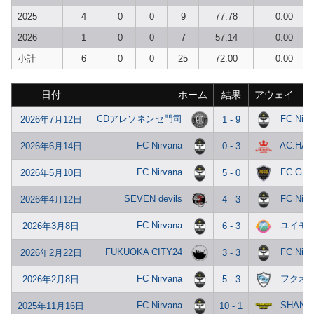
2025
4
0
0
9
77.78
0.00
2026
1
0
0
7
57.14
0.00
小計
6
0
0
25
72.00
0.00
日付
ホーム
結果
アウェイ
CDアレソネンセ門司
FC Nirv
2026年7月12日
1 - 9
FC Nirvana
AC.HAK
2026年6月14日
0 - 3
FC Nirvana
FC GR
2026年5月10日
5 - 0
SEVEN devils
FC Nirv
2026年4月12日
4 - 3
FC Nirvana
ユイモ
2026年3月8日
6 - 3
FUKUOKA CITY24
FC Nirv
2026年2月22日
3 - 3
FC Nirvana
フクオ
2026年2月8日
5 - 3
FC Nirvana
SHANM
2025年11月16日
10 - 1