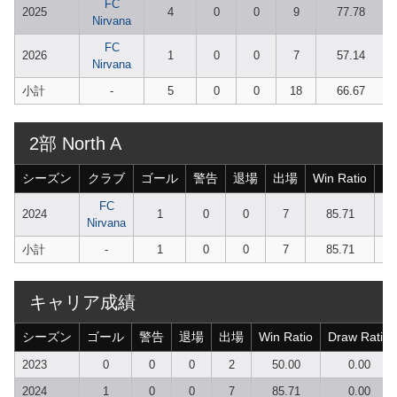
FC
2025
4
0
0
9
77.78
Nirvana
FC
2026
1
0
0
7
57.14
Nirvana
小計
-
5
0
0
18
66.67
2部 North A
シーズン
クラブ
ゴール
警告
退場
出場
Win Ratio
Dr
FC
2024
1
0
0
7
85.71
Nirvana
小計
-
1
0
0
7
85.71
キャリア成績
シーズン
ゴール
警告
退場
出場
Win Ratio
Draw Ratio
2023
0
0
0
2
50.00
0.00
2024
1
0
0
7
85.71
0.00