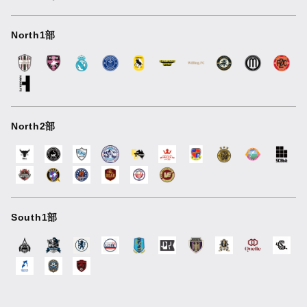
North1部
North2部
South1部