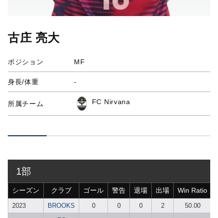
古庄 亮大
ポジション
MF
身長/体重
-
FC Nirvana
所属チーム
1部
シーズン
クラブ
ゴール
警告
退場
出場
Win Ratio
2023
BROOKS
0
0
0
2
50.00