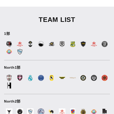
TEAM LIST
1部
North1部
North2部