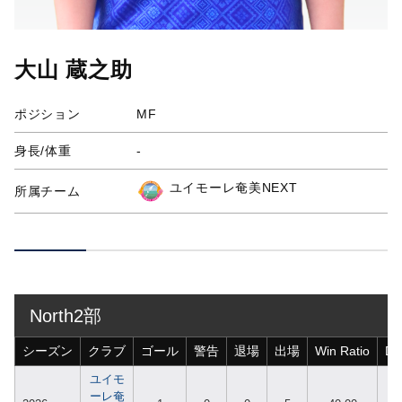
大山 蔵之助
ポジション
MF
身長/体重
-
ユイモーレ奄美NEXT
所属チーム
North2部
シーズン
クラブ
ゴール
警告
退場
出場
Win Ratio
Dr
ユイモ
ーレ奄