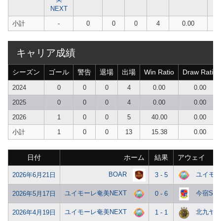
NEXT
小計
-
0
0
0
4
0.00
キャリア成績
シーズン
ゴール
警告
退場
出場
Win Ratio
Draw Ratio
2024
0
0
0
4
0.00
0.00
2025
0
0
0
4
0.00
0.00
2026
1
0
0
5
40.00
0.00
小計
1
0
0
13
15.38
0.00
日付
ホーム
結果
アウェイ
BOAR
ユイモー
2026年6月21日
3 - 5
ユイモーレ奄美NEXT
今宿SC
2026年5月17日
0 - 6
ユイモーレ奄美NEXT
北九ヤ
2026年4月19日
1 - 1