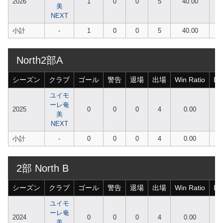
2026
1
0
0
5
40.00
美
NEXT
小計
-
1
0
0
5
40.00
North2部A
シーズン
クラブ
ゴール
警告
退場
出場
Win Ratio
Dr
ユイモ
ーレ奄
2025
0
0
0
4
0.00
美
NEXT
小計
-
0
0
0
4
0.00
2部 North B
シーズン
クラブ
ゴール
警告
退場
出場
Win Ratio
Dr
ユイモ
ーレ奄
2024
0
0
0
4
0.00
美