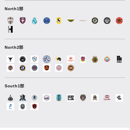
North1部
North2部
South1部