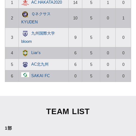
AC.HAKATA2020
1
14
5
1
0
Ｑネクサス
2
10
5
0
1
KYUDEN
九州国際大学
3
9
5
0
0
bloom
Liar’s
4
6
5
0
0
AC北九州
5
6
5
0
0
SAKAI FC
6
0
5
0
0
TEAM LIST
1部