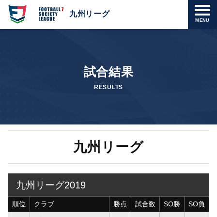
九州リーグ
MENU
試合結果
RESULTS
九州リーグ
九州リーグ2019
順位
クラブ
勝点
試合数
SO勝
SO負