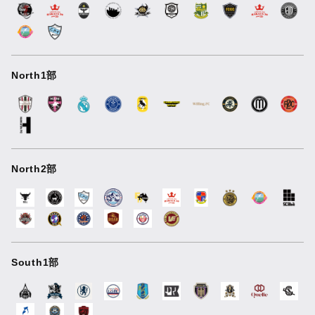
North1部
North2部
South1部