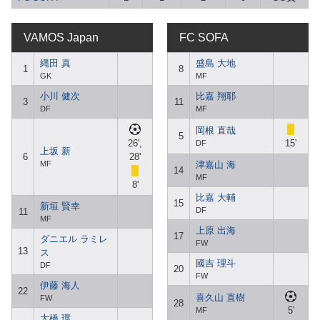
VAMOS Japan
FC SOFA
縄田 真
盛島 大地
1
8
GK
MF
小川 健次
比嘉 翔耶
3
11
DF
MF
岡根 直哉
5
26',
15'
DF
上坂 新
6
28'
MF
津嘉山 海
14
MF
8'
比嘉 大輔
15
新垣 賢幸
DF
11
MF
上原 出海
17
ダニエル ラミレ
FW
13
ス
國吉 理斗
DF
20
FW
伊藤 海人
22
喜久山 直樹
FW
28
5'
MF
大橋 環