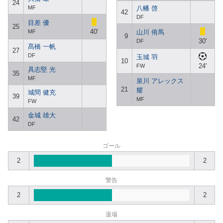
24
MF
八幡 啓
42
DF
目差 優
25
40'
MF
山川 侑馬
9
30'
DF
髙橋 一帆
27
DF
玉城 羽
10
24'
FW
具志堅 光
35
MF
泉川 アレックス
21
耀
城間 健充
39
MF
FW
金城 雄大
42
DF
ゴール
2
2
警告
2
2
退場