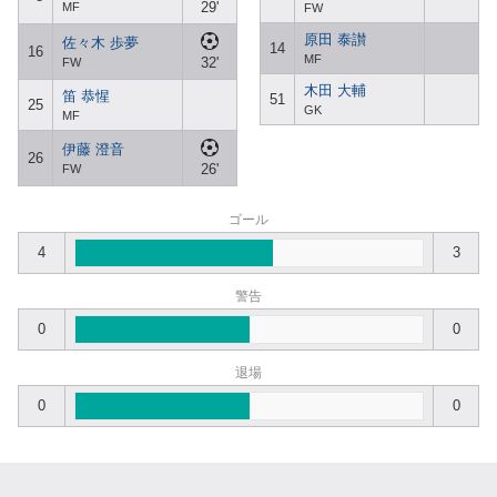
29'
MF
FW
原田 泰讃
佐々木 歩夢
14
16
MF
32'
FW
木田 大輔
笛 恭惺
51
25
GK
MF
伊藤 澄音
26
26'
FW
ゴール
4
3
警告
0
0
退場
0
0