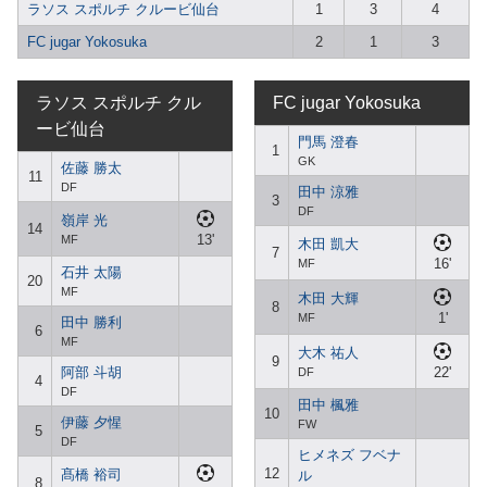
ラソス スポルチ クルービ仙台
1
3
4
FC jugar Yokosuka
2
1
3
ラソス スポルチ クル
FC jugar Yokosuka
ービ仙台
門馬 澄春
1
GK
佐藤 勝太
11
DF
田中 涼雅
3
DF
嶺岸 光
14
13'
MF
木田 凱大
7
16'
MF
石井 太陽
20
MF
木田 大輝
8
1'
MF
田中 勝利
6
MF
大木 祐人
9
阿部 斗胡
22'
DF
4
DF
田中 楓雅
10
伊藤 夕惺
FW
5
DF
ヒメネズ フベナ
12
髙橋 裕司
ル
8