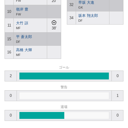
20'
FW
早坂 大進
32
GK
嶺岸 豊
10
FW
坂本 翔太郎
34
DF
大竹 諒
11
38'
MF
平 蒼太郎
15
DF
高橋 大輝
16
MF
ゴール
2
0
警告
0
1
退場
0
0