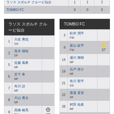
ラソス スポルチ クルービ仙台
1
1
2
TOMBO FC
0
0
0
ラソス スポルチ クル
TOMBO FC
ービ仙台
松井 潤平
3
FW
大友 勇也
1
GK
畠山 紘平
9
37'
FW
高木 雄祐
2
DF
瀬川 輝樹
14
MF
佐藤 風希
5
MF
石戸 祥介
19
MF
宮下 隼
6
MF
有川 聖平
21
GK
布川 諒
7
MF
渡邉 直登
22
DF
片山 勇太
8
MF
村田 祐眞
28
MF
高橋 峻亮
9