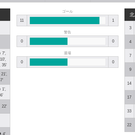
ゴール
北
11
1
3
警告
0
0
4
7',
退場
7
 10',
0
0
, 35'
9
21',
7'
14
1',
6'
17
22'
33
22
4'