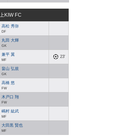
上KIW FC
高松 秀弥
DF
丸田 大輝
GK
兼平 翼
23'
MF
畠山 弘規
GK
高橋 悠
FW
木戸口 翔
FW
嶋村 紘武
MF
大田黒 賢也
MF