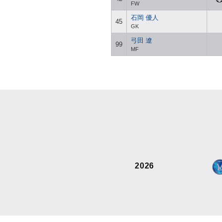
FW
石岡 優人
45
GK
弓田 遼
99
MF
2026