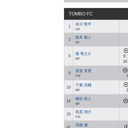
TOMBO FC
有川 聖平
1
GK
植木 魁人
2
DF
箙 竜之介
6
9',
MF
34'
渡邉 直登
8
3
FW
千葉 光輔
10
3
MF
桶谷 拓人
14
MF
島貫 翔大
20
FW
高橋 優
42