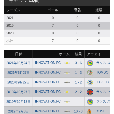
キャリア成績
シーズン
ゴール
警告
退場
2021
0
0
0
2019
7
0
0
2020
0
0
0
小計
7
0
0
日付
ホーム
結果
アウェイ
INNOVATION.FC
ラソス ス
2021年10月24日
3 - 6
INNOVATION.FC
TOMBO FC
2021年6月27日
1 - 3
INNOVATION.FC
T.G.C.FC
2020年9月27日
1 - 2
INNOVATION.FC
ラソス ソ
2019年10月27日
2 - 2
INNOVATION.FC
ラソス ス
2019年10月13日
-
INNOVATION.FC
YOSE
2019年9月8日
10 - 0