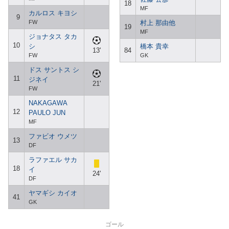
18
MF
カルロス キヨシ
9
FW
村上 那由他
19
MF
ジョナタス タカ
10
シ
橋本 貴幸
13'
84
FW
GK
ドス サントス シ
11
ジネイ
21'
FW
NAKAGAWA
12
PAULO JUN
MF
ファビオ ウメツ
13
DF
ラファエル サカ
18
イ
24'
DF
ヤマギシ カイオ
41
GK
ゴール