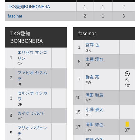
TKS愛知BONBONERA
1
1
2
fascinar
2
1
3
TKS愛知
fascinar
BONBONERA
宮澤 岳
1
GK
エリゼウ マンゴ
1
リン
土屋 淳也
5
GK
DF
ファビオ ヤスム
御友 亮
2
ラ
7
6',
FW
DF
10'
セルジオ イシカ
岡田 和馬
10
3
ワ
MF
DF
小澤 優太
15
カイケ シルバ
MF
4
MF
岡田 雄也
17
マリオ パヴェッ
37'
FW
5
チ
MF
佐藤 公彦