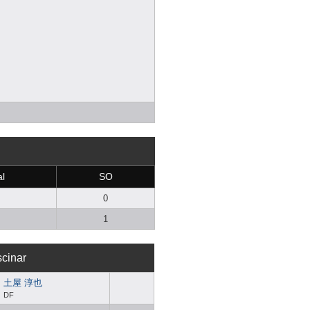
al
SO
0
1
scinar
土屋 淳也
DF