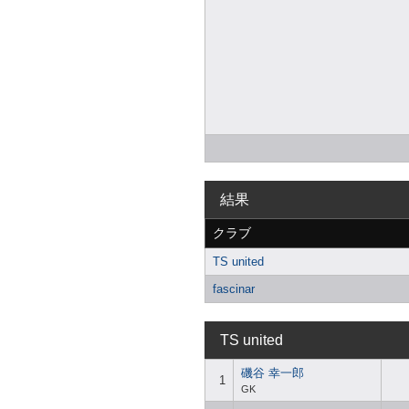
結果
クラブ
TS united
fascinar
TS united
磯谷 幸一郎
1
GK