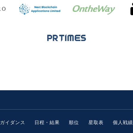
ガイダンス
日程・結果
順位
星取表
個人戦績