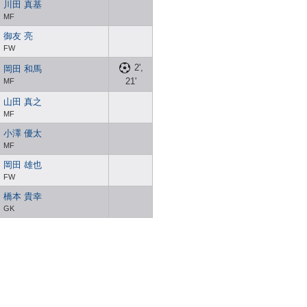
川田 真基
MF
御友 亮
FW
2',
岡田 和馬
21'
MF
山田 真之
MF
小澤 優太
MF
岡田 雄也
FW
橋本 貴幸
GK