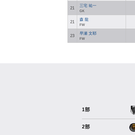
三宅 祐一
21
GK
森 龍
21
FW
早瀬 文耶
23
FW
1部
2部