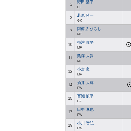
野田 浩平
2
DF
若原 瑛一
3
GK
阿蘇品 ひろし
7
MF
根津 俊平
10
MF
熊澤 大貴
11
MF
小倉 良
12
MF
酒井 大輝
14
FW
百瀬 慎平
15
DF
田中 孝也
17
FW
小川 智弘
19
FW