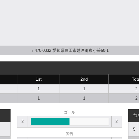
〒470-0332 愛知県豊田市越戸町東小笹60-1
1st
2nd
Tot
1
1
2
1
1
2
ゴール
fa
2
2
5
警告