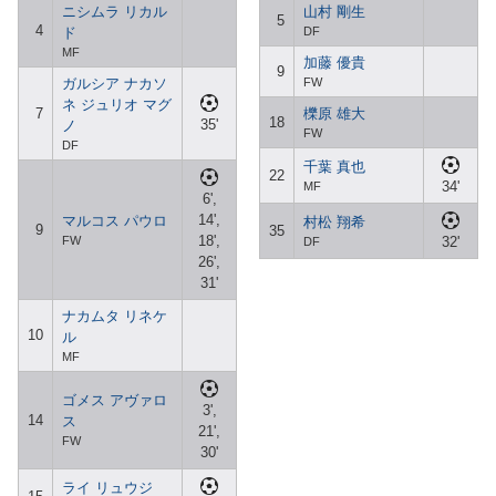
ニシムラ リカル
山村 剛生
5
4
ド
DF
MF
加藤 優貴
9
ガルシア ナカソ
FW
ネ ジュリオ マグ
7
櫟原 雄大
18
35'
ノ
FW
DF
千葉 真也
22
34'
MF
6',
14',
マルコス パウロ
村松 翔希
9
35
18',
FW
32'
DF
26',
31'
ナカムタ リネケ
10
ル
MF
ゴメス アヴァロ
3',
14
ス
21',
FW
30'
ライ リュウジ