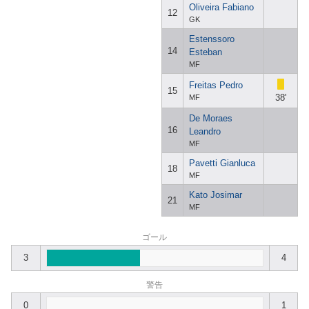
Oliveira Fabiano
12
GK
Estenssoro
14
Esteban
MF
Freitas Pedro
15
38'
MF
De Moraes
16
Leandro
MF
Pavetti Gianluca
18
MF
Kato Josimar
21
MF
ゴール
3
4
警告
0
1