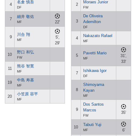
名倉 慎吾
Moraes Junior
4
2
DF
FW
De Oliveira
細井 敬佑
7
3
Ademilton
22'
MF
DF
川合 翔
Nakazato Rafael
9
5',
4
MF
MF
29'
野口 和弘
Pavetti Mario
10
5
31',
FW
MF
33'
熊谷 智寛
11
Ishikawa Igor
MF
7
DF
中島 寿基
19
Shimoyama
MF
8
Kayan
小笠原 容平
MF
20
MF
Dos Santos
9
Marcos
35'
FW
Tabuti Yuji
10
6'
MF