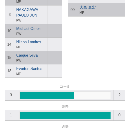
MF
大森 真宏
NAKAGAWA
99
MF
9
PAULO JUN
FW
Michael Omori
10
FW
Nilson Londres
14
MF
Caíque Silva
15
FW
Everton Santos
18
MF
ゴール
3
2
警告
1
0
退場