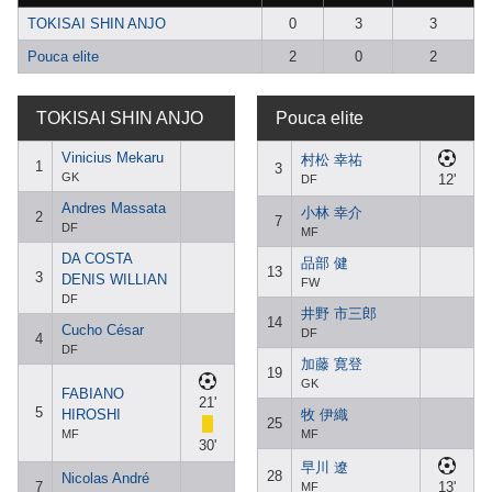
TOKISAI SHIN ANJO
0
3
3
Pouca elite
2
0
2
TOKISAI SHIN ANJO
Pouca elite
Vinicius Mekaru
村松 幸祐
1
3
GK
12'
DF
Andres Massata
小林 幸介
2
7
DF
MF
DA COSTA
品部 健
13
3
DENIS WILLIAN
FW
DF
井野 市三郎
14
Cucho César
DF
4
DF
加藤 寛登
19
GK
FABIANO
21'
5
HIROSHI
牧 伊織
25
MF
MF
30'
早川 遼
28
Nicolas André
7
13'
MF