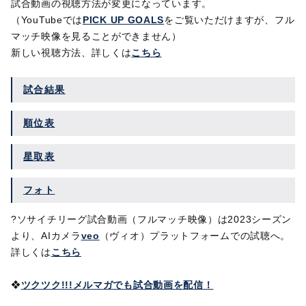
試合動画の視聴方法が変更になっています。
（YouTubeでは
PICK UP GOALS
をご覧いただけますが、フル
マッチ映像を見ることができません）
新しい視聴方法、詳しくは
こちら
試合結果
順位表
星取表
フォト
?ソサイチリーグ試合動画（フルマッチ映像）は
2023シーズン
より、AIカメラ
veo
（ヴィオ）プラットフォームでの試聴へ。
詳しくは
こちら
❖
ツクツク!!!メルマガでも試合動画を配信！