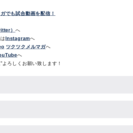
ルマガでも試合動画を配信！
itter）
へ
トは
Instagram
へ
eo
ツクツクメルマガ
へ
ouTube
へ
ね”よろしくお願い致します！