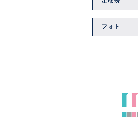
星取表
フォト