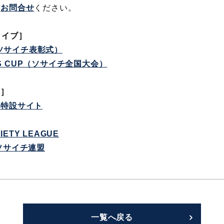
に
お問合せ
ください。
カイブ］
S（ソサイチ表彰式）
ONS CUP（ソサイチ全国大会）
表］
 特設サイト
CIETY LEAGUE
ソサイチ連盟
一覧へ戻る