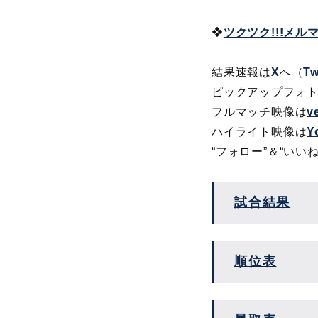
❖
ツクツク!!!メ
結果速報は
X
へ（
Tw
ピックアップフォ
フルマッチ映像は
v
ハイライト映像は
Y
“フォロー”＆“いい
試合結果
順位表