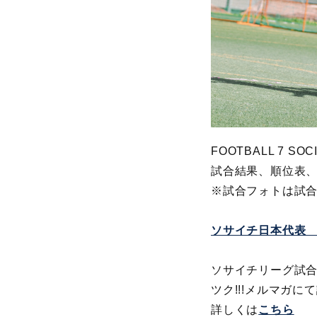
FOOTBALL 7 SOC
試合結果、順位表
※
試合フォトは試
ソサイチ日本代表
ソサイチリーグ試
ツク!!!メルマガに
詳しくは
こちら