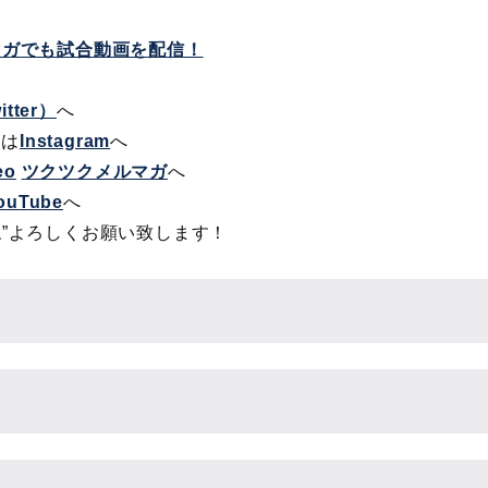
ルマガでも試合動画を配信！
itter）
へ
トは
Instagram
へ
eo
ツクツクメルマガ
へ
ouTube
へ
ね”よろしくお願い致します！