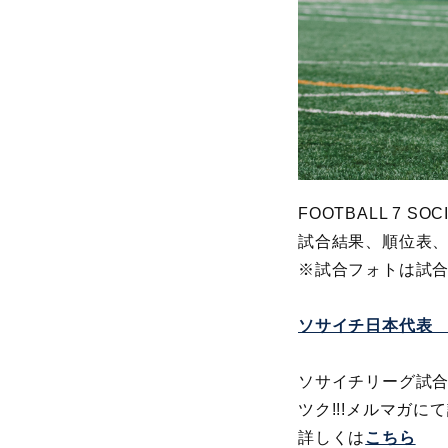
FOOTBALL 7 SOC
試合結果、順位表
※
試合フォトは試
ソサイチ日本代表
ソサイチリーグ試
ツク!!!メルマガに
詳しくは
こちら