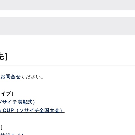
先］
に
お問合せ
ください。
カイブ］
S（ソサイチ表彰式）
ONS CUP（ソサイチ全国大会）
表］