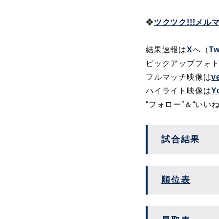
❖
ツクツク!!!メ
結果速報は
X
へ（
Tw
ピックアップフォ
フルマッチ映像は
v
ハイライト映像は
Y
“フォロー”＆“いい
試合結果
順位表