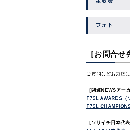
星取表
フォト
［お問合せ
ご質問などお気軽
［
関連NEWSアー
F7SL AWARD
F7SL CHAMPI
［ソサイチ日本代