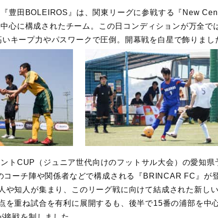
豊田BOLEIROS』は、関東リーグに参戦する『New Cent
中心に構成されたチーム。この日コンディションが万全では
し高いキープ力やパスワークで圧倒。開幕戦を白星で飾りまし
ントCUP（ジュニア世代向けのフットサル大会）の愛知県
FCのコーチ陣や関係者などで構成される『BRINCAR FC』
は友人や知人が集まり、このリーグ戦に向けて結成された新し
が得点を重ね試合を有利に展開するも、後半で15番の浦部を中
C』が接戦を制しました。