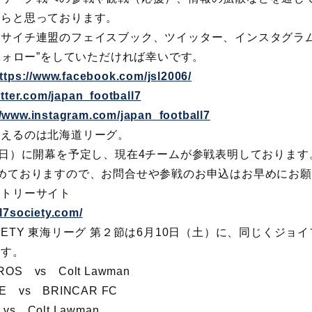
たらと思っております。
ソサイチ連盟のフェイスブック、ツイッター、インスタグラ
“フォロー”をしていただければ幸いです。
ttps://www.facebook.com/jsl2006/
witter.com/japan_football7
//www.instagram.com/japan_football7
控えるのは北海道リーグ。
（日）に開幕を予定し、現在4チームが参戦表明しております
めておりますので、お問合せや参戦のお申込はお早めにお
ントリーサイト
ll7society.com/
 SOCIETY 東海リーグ 第２節は6月10日（土）に、同じくジ
ます。
ROS vs Colt Lawman
RE vs BRINCAR FC
vs Colt Lawman