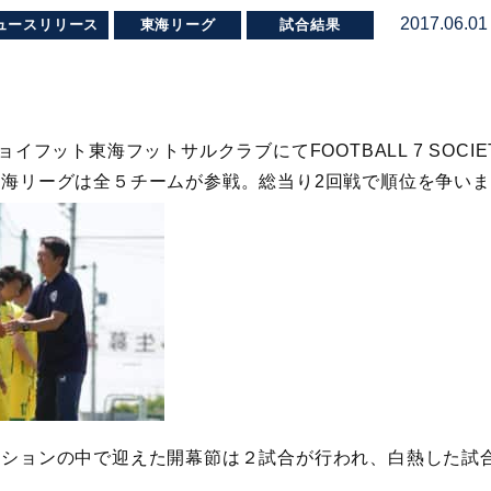
2017.06.01
ュースリリース
東海リーグ
試合結果
ョイフット東海フットサルクラブにてFOOTBALL 7 SOCI
海リーグは全５チームが参戦。総当り2回戦で順位を争い
ィションの中で迎えた開幕節は２試合が行われ、白熱した試