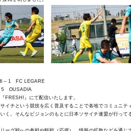
果
 – 1 FC LEGARE
 5 OUSADIA
『FRESH!』にて配信いたします。
ソサイチという競技を広く普及することで各地でコミュニテ
ていく。そんなビジョンのもとに日本ソサイチ連盟が行って
にリーグ戦への参戦や観戦（応援）、情報の拡散などを通じ