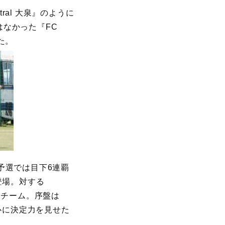
ral 大泉』のように
なかった『FC
た。
予選では目下6連覇
が登場。対する
いチーム。序盤は
心に決定力を見せた