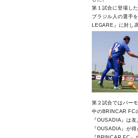
第１試合に登場した『
ブラジル人の選手を
LEGARE』に対
第２試合ではバーモ
中のBRINCAR 
『OUSADIA』
『OUSADIA』
『BRINCAR F