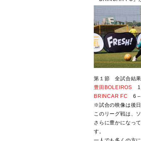
第１節 全試合結
豊田BOLEIROS
16
BRINCAR FC
6 –
※試合の映像は後日
このリーグ戦は、
さらに豊かになっ
す。
一人でも多くの方