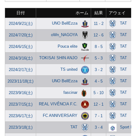
日付
ホーム
結果
アウェイ
UNO BellEzza
TAT
2024/9/21(土)
11 - 2
oWn_NAGOYA
TAT
2024/7/20(土)
12 - 6
Pouca elite
TAT
2024/6/15(土)
8 - 5
TOKISAI SHIN ANJO
TAT
2024/3/16(土)
5 - 3
TS united
TAT
2024/2/17(土)
3 - 2
UNO BellEzza
TAT
2023/11/18(土)
4 - 5
fascinar
TAT
2023/9/16(土)
5 - 10
REAL VIVÊNCIA F.C.
TAT
2023/7/15(土)
12 - 1
FC ANNIVERSARY
TAT
2023/6/17(土)
7 - 1
TAT
Sport Mi
2023/3/18(土)
3 - 4