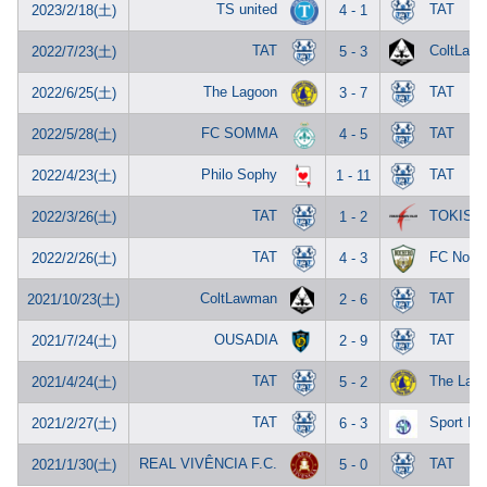
TS united
TAT
2023/2/18(土)
4 - 1
TAT
ColtLaw
2022/7/23(土)
5 - 3
The Lagoon
TAT
2022/6/25(土)
3 - 7
FC SOMMA
TAT
2022/5/28(土)
4 - 5
Philo Sophy
TAT
2022/4/23(土)
1 - 11
TAT
TOKISAI
2022/3/26(土)
1 - 2
TAT
FC Noch
2022/2/26(土)
4 - 3
ColtLawman
TAT
2021/10/23(土)
2 - 6
OUSADIA
TAT
2021/7/24(土)
2 - 9
TAT
The Lag
2021/4/24(土)
5 - 2
TAT
Sport Mi
2021/2/27(土)
6 - 3
REAL VIVÊNCIA F.C.
TAT
2021/1/30(土)
5 - 0