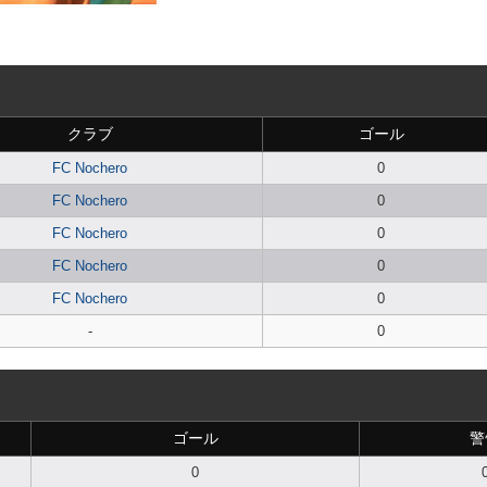
クラブ
ゴール
FC Nochero
0
FC Nochero
0
FC Nochero
0
FC Nochero
0
FC Nochero
0
-
0
ゴール
警
0