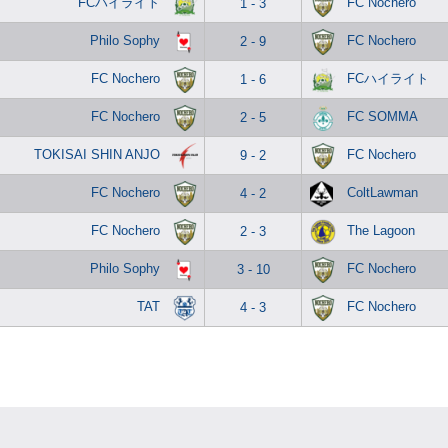
FCハイライト
FC Nochero
1 - 3
Philo Sophy
FC Nochero
2 - 9
FC Nochero
FCハイライト
1 - 6
FC Nochero
FC SOMMA
2 - 5
TOKISAI SHIN ANJO
FC Nochero
9 - 2
FC Nochero
ColtLawman
4 - 2
FC Nochero
The Lagoon
2 - 3
Philo Sophy
FC Nochero
3 - 10
TAT
FC Nochero
4 - 3