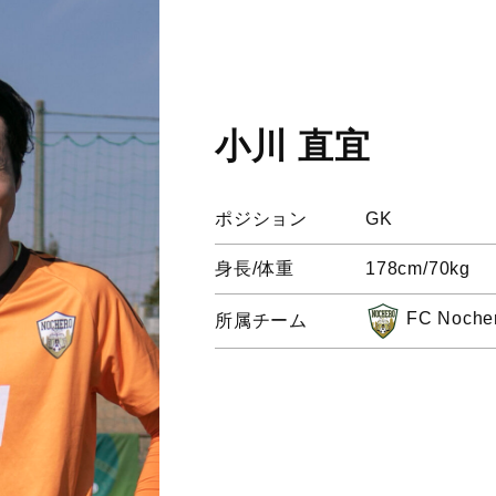
小川 直宜
ポジション
GK
身長/体重
178cm/70kg
FC Noche
所属チーム