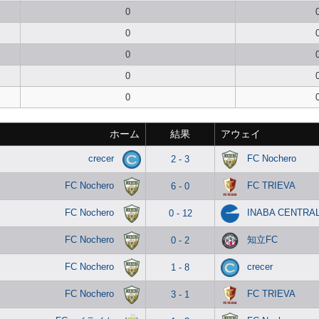
0
0
0
0
0
ホーム
結果
アウェイ
crecer
FC Nochero
2 - 3
FC Nochero
FC TRIEVA
6 - 0
FC Nochero
INABA CENTRAL
0 - 12
FC Nochero
知立FC
0 - 2
FC Nochero
crecer
1 - 8
FC Nochero
FC TRIEVA
3 - 1