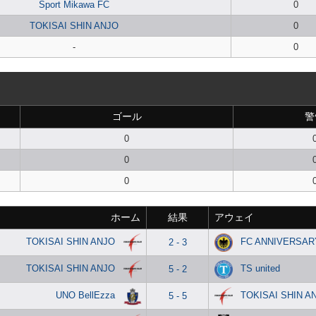
Sport Mikawa FC
0
TOKISAI SHIN ANJO
0
-
0
ゴール
警
0
0
0
ホーム
結果
アウェイ
TOKISAI SHIN ANJO
FC ANNIVERSAR
2 - 3
TOKISAI SHIN ANJO
TS united
5 - 2
UNO BellEzza
TOKISAI SHIN A
5 - 5