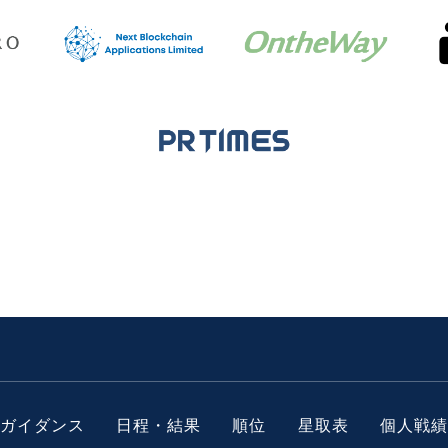
ガイダンス
日程・結果
順位
星取表
個人戦績