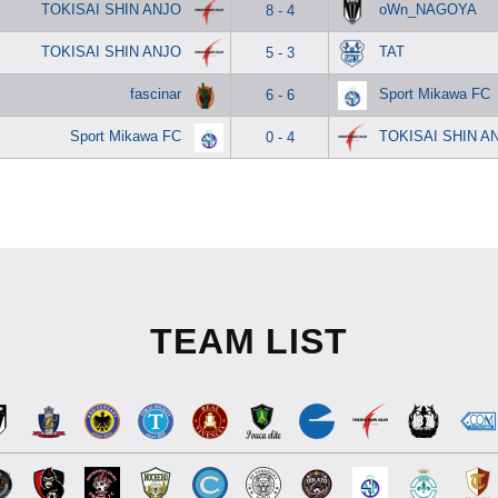
TOKISAI SHIN ANJO
oWn_NAGOYA
8 - 4
TOKISAI SHIN ANJO
TAT
5 - 3
fascinar
Sport Mikawa FC
6 - 6
Sport Mikawa FC
TOKISAI SHIN A
0 - 4
TEAM LIST