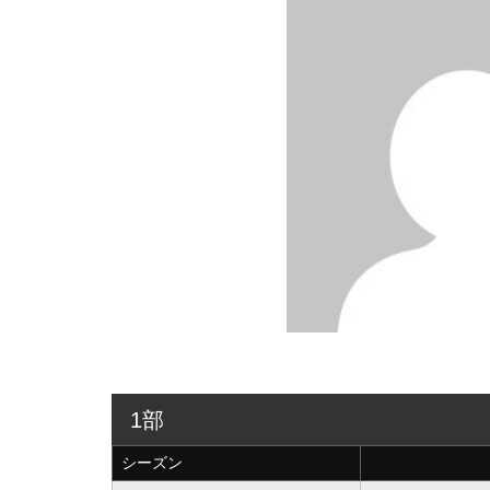
1部
シーズン