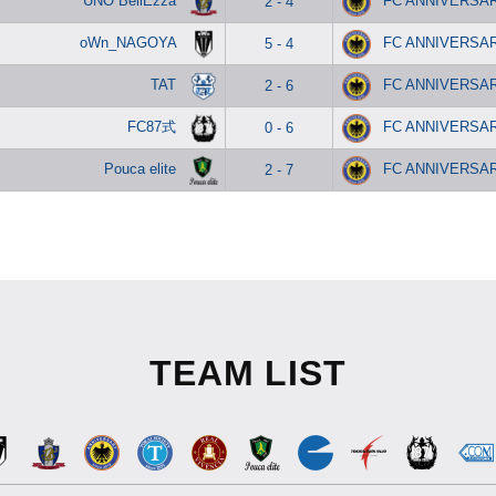
UNO BellEzza
FC ANNIVERSA
2 - 4
oWn_NAGOYA
FC ANNIVERSA
5 - 4
TAT
FC ANNIVERSA
2 - 6
FC87式
FC ANNIVERSA
0 - 6
Pouca elite
FC ANNIVERSA
2 - 7
TEAM LIST