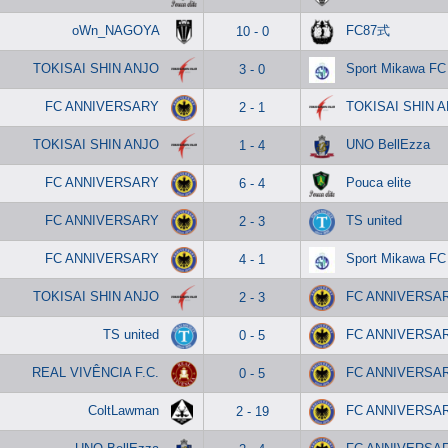
oWn_NAGOYA
FC87式
10 - 0
TOKISAI SHIN ANJO
Sport Mikawa FC
3 - 0
FC ANNIVERSARY
TOKISAI SHIN 
2 - 1
TOKISAI SHIN ANJO
UNO BellEzza
1 - 4
FC ANNIVERSARY
Pouca elite
6 - 4
FC ANNIVERSARY
TS united
2 - 3
FC ANNIVERSARY
Sport Mikawa FC
4 - 1
TOKISAI SHIN ANJO
FC ANNIVERSA
2 - 3
TS united
FC ANNIVERSA
0 - 5
REAL VIVÊNCIA F.C.
FC ANNIVERSA
0 - 5
ColtLawman
FC ANNIVERSA
2 - 19