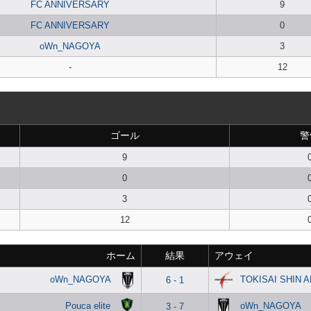
FC ANNIVERSARY
9
FC ANNIVERSARY
0
oWn_NAGOYA
3
-
12
ゴール
警
9
0
3
12
ホーム
結果
アウェイ
oWn_NAGOYA
TOKISAI SHIN 
6 - 1
Pouca elite
oWn_NAGOYA
3 - 7