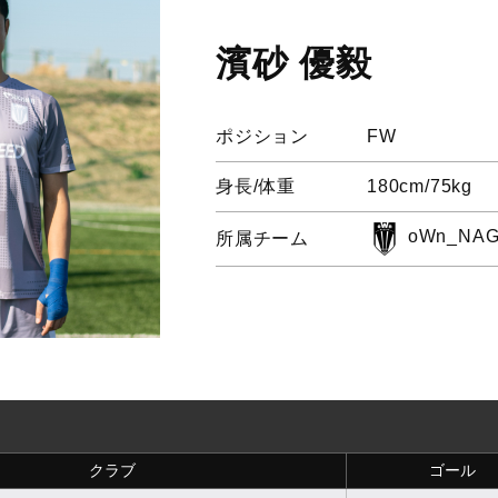
濱砂 優毅
ポジション
FW
身長/体重
180cm/75kg
oWn_NAG
所属チーム
クラブ
ゴール