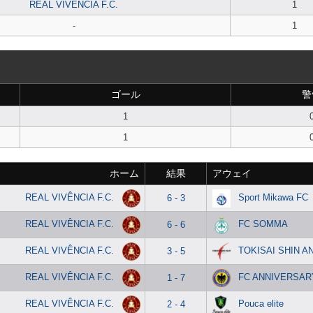
REAL VIVÊNCIA F.C.
1
-
1
ゴール
警
1
1
ホーム
結果
アウェイ
REAL VIVÊNCIA F.C.
Sport Mikawa FC
6 - 3
REAL VIVÊNCIA F.C.
FC SOMMA
6 - 6
REAL VIVÊNCIA F.C.
TOKISAI SHIN A
3 - 5
REAL VIVÊNCIA F.C.
FC ANNIVERSAR
1 - 7
REAL VIVÊNCIA F.C.
Pouca elite
2 - 4