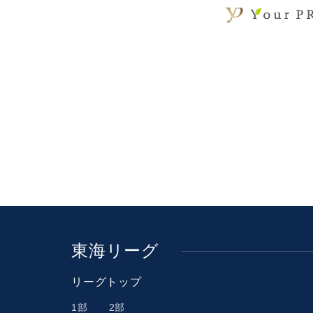
東海リーグ
リーグトップ
1部
2部