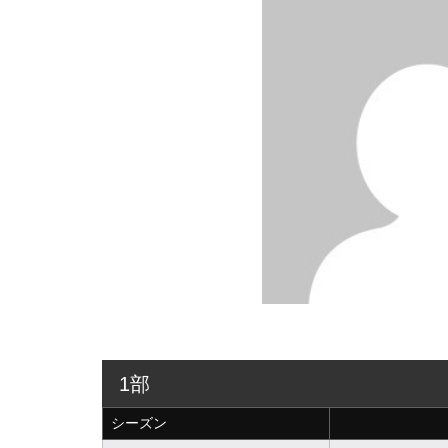
1部
シーズン