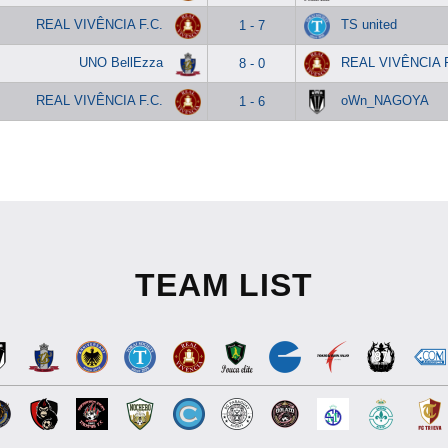
REAL VIVÊNCIA F.C.
TS united
1 - 7
UNO BellEzza
REAL VIVÊNCIA F
8 - 0
REAL VIVÊNCIA F.C.
oWn_NAGOYA
1 - 6
TEAM LIST