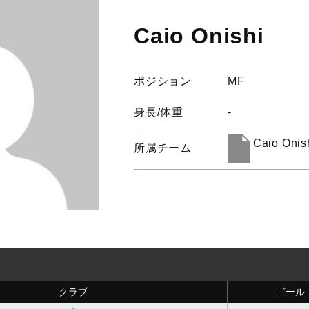
Caio Onishi
ポジション
MF
身長/体重
-
Caio Onis
所属チーム
クラブ
ゴール