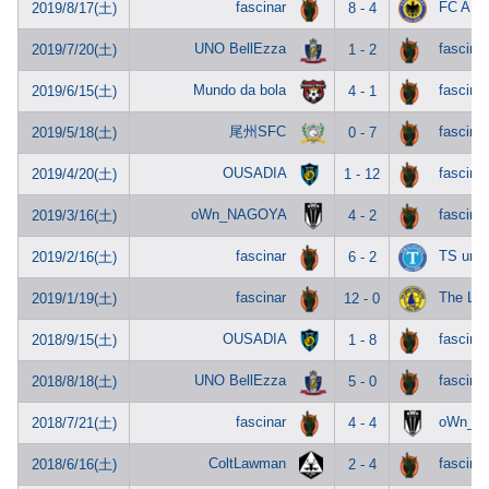
fascinar
FC AN
2019/8/17(土)
8 - 4
UNO BellEzza
fascinar
2019/7/20(土)
1 - 2
Mundo da bola
fascinar
2019/6/15(土)
4 - 1
尾州SFC
fascinar
2019/5/18(土)
0 - 7
OUSADIA
fascinar
2019/4/20(土)
1 - 12
oWn_NAGOYA
fascinar
2019/3/16(土)
4 - 2
fascinar
TS unit
2019/2/16(土)
6 - 2
fascinar
The La
2019/1/19(土)
12 - 0
OUSADIA
fascinar
2018/9/15(土)
1 - 8
UNO BellEzza
fascinar
2018/8/18(土)
5 - 0
fascinar
oWn_N
2018/7/21(土)
4 - 4
ColtLawman
fascinar
2018/6/16(土)
2 - 4