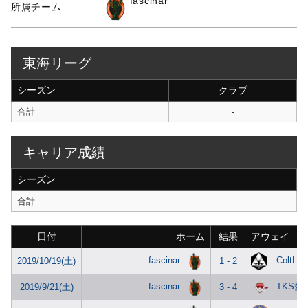
fascinar
所属チーム
東海リーグ
シーズン
クラブ
合計
-
キャリア成績
シーズン
合計
日付
ホーム
結果
アウェイ
fascinar
ColtLa
2019/10/19(土)
1 - 2
fascinar
TKS愛
2019/9/21(土)
3 - 4