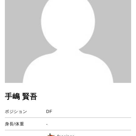
手嶋 賢吾
ポジション
DF
身長/体重
-