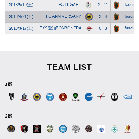
FC LEGARE
fascinar
2018/5/19(土)
2 - 11
FC ANNIVERSARY
fascinar
2018/4/21(土)
3 - 4
TKS愛知BONBONERA
fascinar
2018/3/17(土)
0 - 3
TEAM LIST
1部
2部