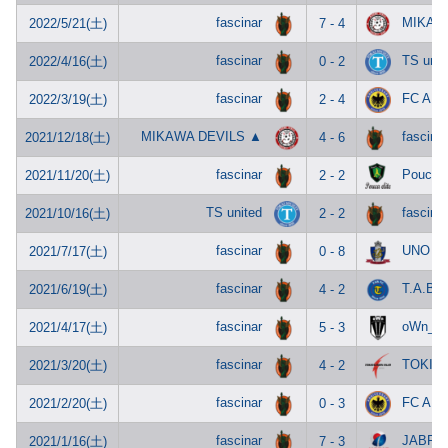
fascinar
MIKAW
2022/5/21(土)
7 - 4
fascinar
TS unit
2022/4/16(土)
0 - 2
fascinar
FC AN
2022/3/19(土)
2 - 4
MIKAWA DEVILS ▲
fascinar
2021/12/18(土)
4 - 6
fascinar
Pouca e
2021/11/20(土)
2 - 2
TS united
fascinar
2021/10/16(土)
2 - 2
fascinar
UNO Be
2021/7/17(土)
0 - 8
fascinar
T.A.B 
2021/6/19(土)
4 - 2
fascinar
oWn_N
2021/4/17(土)
5 - 3
fascinar
TOKISA
2021/3/20(土)
4 - 2
fascinar
FC AN
2021/2/20(土)
0 - 3
fascinar
JABRA
2021/1/16(土)
7 - 3