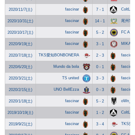
fascinar
ColtLa
2020/11/7(土)
7 - 1
fascinar
尾州SF
2020/10/31(土)
14 - 1
fascinar
FC AN
2020/10/17(土)
5 - 2
fascinar
MIKAW
2020/9/19(土)
3 - 1
TKS愛知BONBONERA
fascinar
2020/7/18(土)
2 - 3
Mundo da bola
fascinar
2020/6/20(土)
0 - 1
TS united
fascinar
2020/3/21(土)
3 - 3
UNO BellEzza
fascinar
2020/2/15(土)
0 - 3
fascinar
oWn_N
2020/1/18(土)
5 - 2
fascinar
ColtLa
2019/10/19(土)
1 - 2
fascinar
TKS愛
2019/9/21(土)
3 - 4