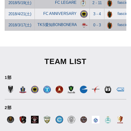
FC LEGARE
fascinar
2018/5/19(土)
2 - 11
FC ANNIVERSARY
fascinar
2018/4/21(土)
3 - 4
TKS愛知BONBONERA
fascinar
2018/3/17(土)
0 - 3
TEAM LIST
1部
2部