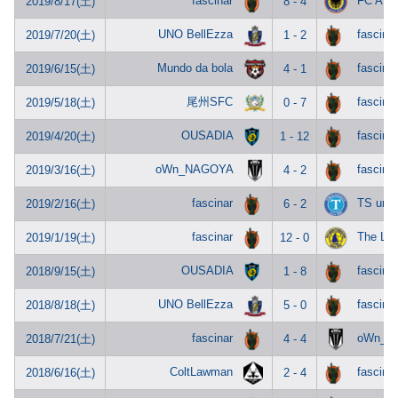
fascinar
FC AN
2019/8/17(土)
8 - 4
UNO BellEzza
fascinar
2019/7/20(土)
1 - 2
Mundo da bola
fascinar
2019/6/15(土)
4 - 1
尾州SFC
fascinar
2019/5/18(土)
0 - 7
OUSADIA
fascinar
2019/4/20(土)
1 - 12
oWn_NAGOYA
fascinar
2019/3/16(土)
4 - 2
fascinar
TS unit
2019/2/16(土)
6 - 2
fascinar
The La
2019/1/19(土)
12 - 0
OUSADIA
fascinar
2018/9/15(土)
1 - 8
UNO BellEzza
fascinar
2018/8/18(土)
5 - 0
fascinar
oWn_N
2018/7/21(土)
4 - 4
ColtLawman
fascinar
2018/6/16(土)
2 - 4