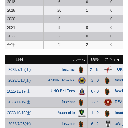
2018
6
0
0
2019
20
1
0
2020
5
1
0
2021
9
0
0
2022
2
0
0
合計
42
2
0
日付
ホーム
結果
アウェイ
fascinar
TOKISA
2023/7/15(土)
2 - 15
FC ANNIVERSARY
fascinar
2023/3/18(土)
3 - 0
UNO BellEzza
fascinar
2022/12/17(土)
6 - 3
fascinar
REAL V
2022/11/19(土)
2 - 4
Pouca elite
fascinar
2022/10/15(土)
1 - 2
fascinar
oWn_N
2022/7/23(土)
6 - 2